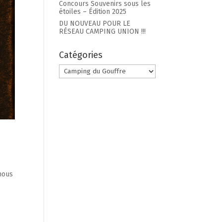
Concours Souvenirs sous les
étoiles – Édition 2025
DU NOUVEAU POUR LE
RÉSEAU CAMPING UNION !!!
Catégories
Chaudière
Catégories
Appalaches
Gas
CAMPING PARC DE LA
DO
NG
CHAUDIÈRE
ANNIE
nous