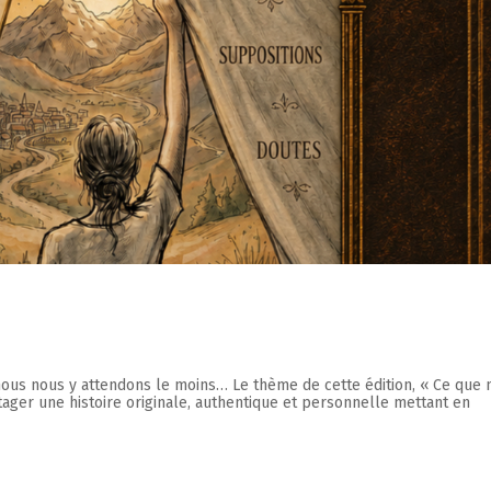
Hautes-
Outaouais
Laurentides
CAMPING UNION BASKATO
CAMPING LAC‑DU‑CERF
/POURVOIRIE RAINVILLE
nous nous y attendons le moins… Le thème de cette édition, « Ce que 
ager une histoire originale, authentique et personnelle mettant en