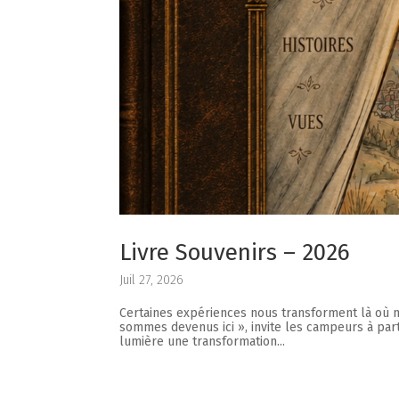
levoix
Gaspésie
 FALAISE-
R-MER
CAMPING ANNIE
Livre Souvenirs – 2026
Juil 27, 2026
​Certaines expériences nous transforment là où 
sommes devenus ici », invite les campeurs à part
lumière une transformation...