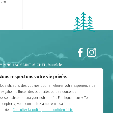
sure
MPING LAC-SAINT-MICHEL
, Mauricie
MPING CHUTES-AUX-IROQUOIS
, Laurentides
Nous respectons votre vie privée.
MPING DE LA DEMI-LIEUE
, Chaudière Appalaches
MPING DU GOUFFRE
, Charlevoix
Nous utilisons des cookies pour améliorer votre expérience de
MPING FALAISE-SUR-MER
, Charlevoix
navigation, diffuser des publicités ou des contenus
MPING ANNIE
, Gaspésie
personnalisés et analyser notre trafic. En cliquant sur « Tout
MAINE ANNIE-SUR-MER
, Gaspésie
accepter », vous consentez à notre utilisation des
MPING LAC-DU-CERF
, Hautes-Laurentides
cookies.
Consulter la politique de confidentialité