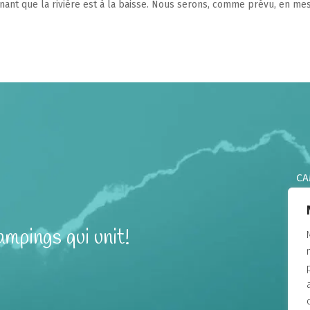
ant que la rivière est à la baisse. Nous serons, comme prévu, en me
CA
CA
CA
CA
mpings qui unit!
CA
CA
DO
CA