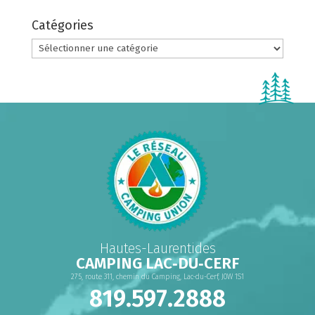
Catégories
Catégories
Hautes-Laurentides
CAMPING LAC‑DU‑CERF
275, route 311, chemin du Camping, Lac-du-Cerf, J0W 1S1
819.597.2888