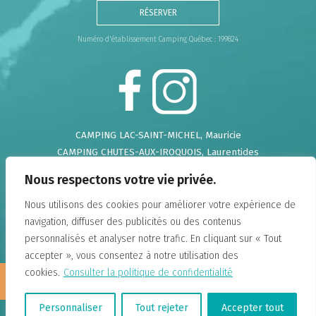
RÉSERVER
Numéro d'établissement Camping Québec : 199824
CAMPING LAC-SAINT-MICHEL
, Mauricie
CAMPING CHUTES-AUX-IROQUOIS
, Laurentides
CAMPING DE LA DEMI-LIEUE
, Chaudière Appalaches
Nous respectons votre vie privée.
CAMPING DU GOUFFRE
, Charlevoix
CAMPING FALAISE-SUR-MER
, Charlevoix
Nous utilisons des cookies pour améliorer votre expérience de
CAMPING ANNIE
, Gaspésie
navigation, diffuser des publicités ou des contenus
DOMAINE ANNIE-SUR-MER
, Gaspésie
personnalisés et analyser notre trafic. En cliquant sur « Tout
CAMPING LAC-DU-CERF
, Hautes-Laurentides
accepter », vous consentez à notre utilisation des
CAMPING UNION BASKATONG
, Outaouais
Nous
cookies.
Consulter la politique de confidentialité
recrutons!
CAMPING PARC DE LA CHAUDIÈRE
, Chaudière
Appalaches
Personnaliser
Tout rejeter
Accepter tout