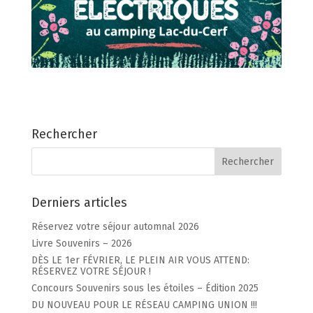
Rechercher
Derniers articles
Chaudière Appalaches
Outaouais
CAMPING PARC DE LA
CAMPING UNION BASKATONG
Réservez votre séjour automnal 2026
CHAUDIÈRE
/POURVOIRIE RAINVILLE
Livre Souvenirs – 2026
DÈS LE 1er FÉVRIER, LE PLEIN AIR VOUS ATTEND:
RÉSERVEZ VOTRE SÉJOUR !
Concours Souvenirs sous les étoiles – Édition 2025
DU NOUVEAU POUR LE RÉSEAU CAMPING UNION !!!