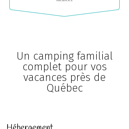
Un camping familial
complet pour vos
Chaudière Appalaches
Outaouais
vacances près de
CAMPING PARC DE LA
CAMPING UNION BASKATONG
CHAUDIÈRE
/POURVOIRIE RAINVILLE
Québec
Hébergement