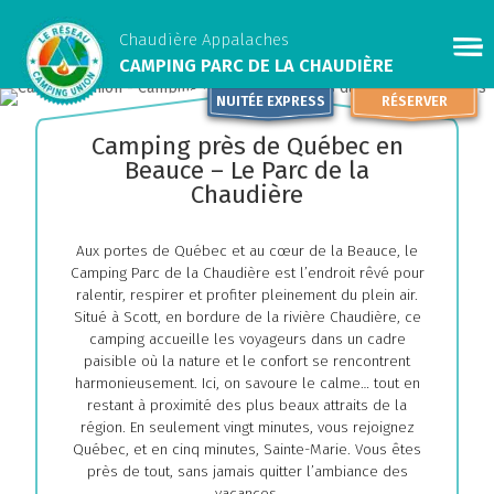
Chaudière Appalaches
CAMPING PARC DE LA CHAUDIÈRE
NUITÉE EXPRESS
RÉSERVER
Camping près de Québec en
Beauce – Le Parc de la
Chaudière
Aux portes de Québec et au cœur de la Beauce, le
Camping Parc de la Chaudière est l’endroit rêvé pour
ralentir, respirer et profiter pleinement du plein air.
Situé à Scott, en bordure de la rivière Chaudière, ce
camping accueille les voyageurs dans un cadre
paisible où la nature et le confort se rencontrent
harmonieusement. Ici, on savoure le calme… tout en
restant à proximité des plus beaux attraits de la
région. En seulement vingt minutes, vous rejoignez
Québec, et en cinq minutes, Sainte-Marie. Vous êtes
près de tout, sans jamais quitter l’ambiance des
vacances.