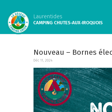
Laurentides
CAMPING CHUTES‑AUX‑IROQUOIS
Nouveau – Bornes élec
Déc 11, 2024