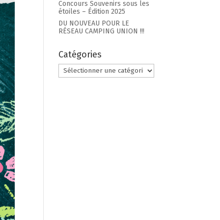
Concours Souvenirs sous les
étoiles – Édition 2025
DU NOUVEAU POUR LE
RÉSEAU CAMPING UNION !!!
Catégories
Chaudière
Catégories
Appalaches
Gas
CAMPING PARC DE LA
DO
NG
CHAUDIÈRE
ANNIE