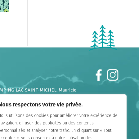
MPING LAC-SAINT-MICHEL
, Mauricie
MPING CHUTES-AUX-IROQUOIS
, Laurentides
Nous respectons votre vie privée.
MPING DE LA DEMI-LIEUE
, Chaudière Appalaches
MPING DU GOUFFRE
, Charlevoix
Nous utilisons des cookies pour améliorer votre expérience de
MPING FALAISE-SUR-MER
, Charlevoix
navigation, diffuser des publicités ou des contenus
MPING ANNIE
, Gaspésie
personnalisés et analyser notre trafic. En cliquant sur « Tout
MAINE ANNIE-SUR-MER
, Gaspésie
accepter », vous consentez à notre utilisation des