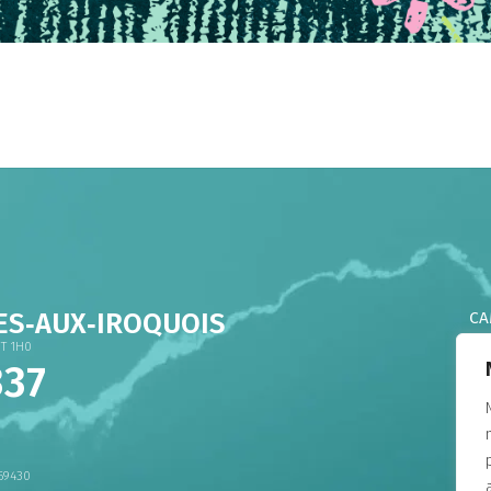
ES‑AUX‑IROQUOIS
CA
CA
0T 1H0
337
CA
CA
CA
CA
69430
DO