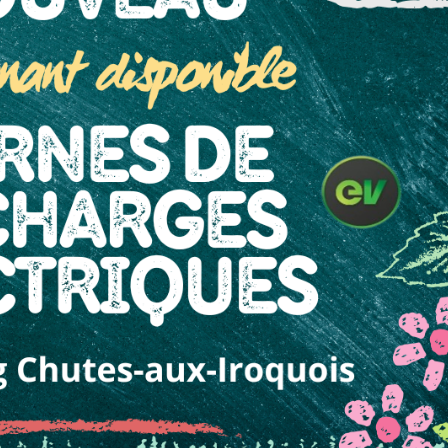
Hautes-
Outaouais
Laurentides
CAMPING UNION BASKATO
CAMPING LAC‑DU‑CERF
/POURVOIRIE RAINVILLE