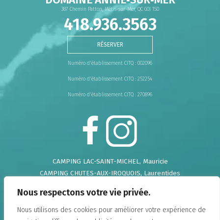
387 Chemin Patton, Métis-sur-Mer, QC G0J 1S0
418.936.3563
RÉSERVER
Numéro d'établissement CITQ : 002096
Numéro d'établissement CITQ : 252254
Numéro d'établissement CITQ : 270896
CAMPING LAC-SAINT-MICHEL
, Mauricie
CAMPING CHUTES-AUX-IROQUOIS
, Laurentides
CAMPING DE LA DEMI-LIEUE
, Chaudière Appalaches
Nous respectons votre vie privée.
CAMPING DU GOUFFRE
, Charlevoix
CAMPING FALAISE-SUR-MER
, Charlevoix
Nous utilisons des cookies pour améliorer votre expérience de