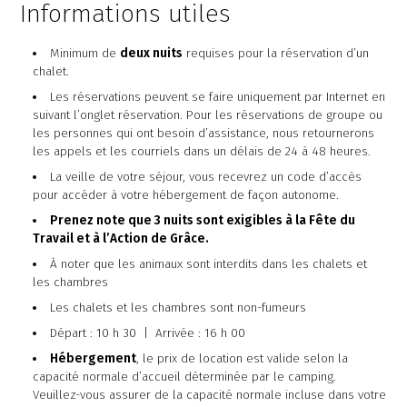
Informations utiles
Minimum de
deux nuits
requises pour la réservation d’un
chalet.
Les réservations peuvent se faire uniquement par Internet en
suivant l’onglet réservation. Pour les réservations de groupe ou
les personnes qui ont besoin d’assistance, nous retournerons
les appels et les courriels dans un délais de 24 à 48 heures.
La veille de votre séjour, vous recevrez un code d’accès
pour accéder à votre hébergement de façon autonome.
Prenez note que 3 nuits sont exigibles à la Fête du
Chaudière Appalaches
Outaouais
Travail et à l’Action de Grâce.
CAMPING PARC DE LA
CAMPING UNION BASKATONG
CHAUDIÈRE
/POURVOIRIE RAINVILLE
À noter que les animaux sont interdits dans les chalets et
les chambres
Les chalets et les chambres sont non-fumeurs
Départ : 10 h 30 | Arrivée : 16 h 00
Hébergement
, le prix de location est valide selon la
capacité normale d’accueil déterminée par le camping.
Veuillez-vous assurer de la capacité normale incluse dans votre