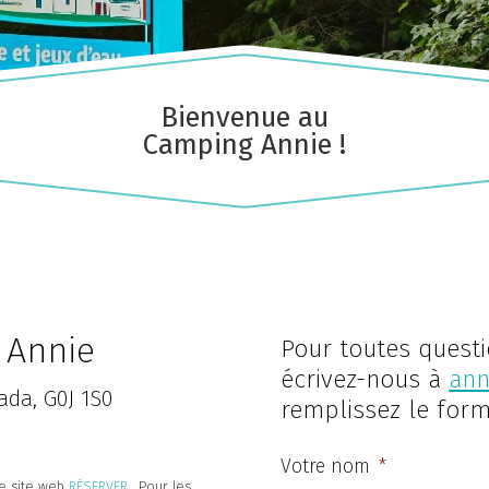
​Bienvenue au
Camping Annie !
Hautes-
Outaouais
Laurentides
CAMPING UNION BASKATO
CAMPING LAC‑DU‑CERF
/POURVOIRIE RAINVILLE
 Annie
Pour toutes quest
écrivez-nous à
an
da, G0J 1S0​
remplissez le form
Votre nom
*
re site web
RÉSERVER
. Pour les