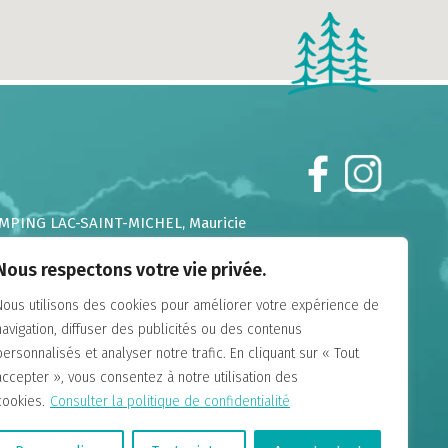
MPING LAC-SAINT-MICHEL
, Mauricie
MPING CHUTES-AUX-IROQUOIS
, Laurentides
Nous respectons votre vie privée.
MPING DE LA DEMI-LIEUE
, Chaudière Appalaches
MPING DU GOUFFRE
, Charlevoix
Nous utilisons des cookies pour améliorer votre expérience de
MPING FALAISE-SUR-MER
, Charlevoix
navigation, diffuser des publicités ou des contenus
MPING ANNIE
, Gaspésie
personnalisés et analyser notre trafic. En cliquant sur « Tout
MAINE ANNIE-SUR-MER
, Gaspésie
accepter », vous consentez à notre utilisation des
MPING LAC-DU-CERF
, Hautes-Laurentides
cookies.
Consulter la politique de confidentialité
MPING UNION BASKATONG
, Outaouais
MPING PARC DE LA CHAUDIÈRE
, Chaudière Appalaches