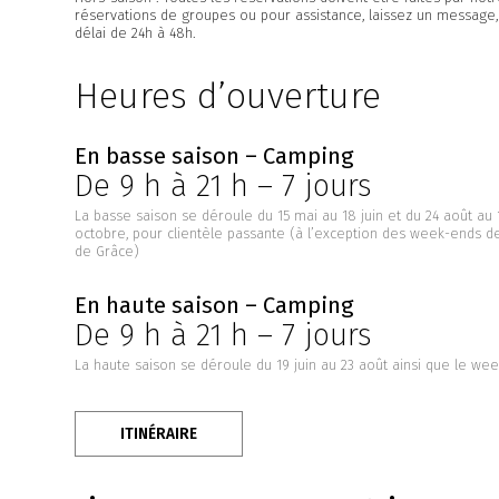
réservations de groupes ou pour assistance, laissez un message
délai de 24h à 48h.
Heures d’ouverture
En basse saison – Camping
De 9 h à 21 h – 7 jours
La basse saison se déroule du 15 mai au 18 juin et du 24 août au 
octobre, pour clientèle passante (à l’exception des week-ends de 
de Grâce)
En haute saison – Camping
De 9 h à 21 h – 7 jours
La haute saison se déroule du 19 juin au 23 août ainsi que le wee
ITINÉRAIRE