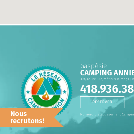
Gaspésie
CAMPING ANNI
394, route 132, Métis-sur-Mer, Qu
418.936.3
RÉSERVER
Nous
Numéro d'établissement Camping
recrutons!