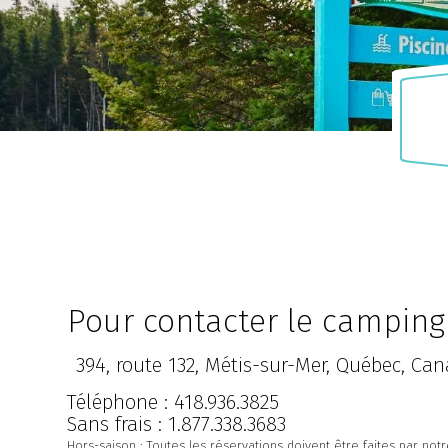
levoix
Gaspésie
 FALAISE-
R-MER
CAMPING ANNIE
Pour contacter le camping
394, route 132, Métis-sur-Mer, Québec, Cana
Téléphone : 418.936.3825
Sans frais : 1.877.338.3683
Hors-saison : Toutes les réservations doivent être faites par not