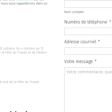
, nous vous rappellerons dans un
Nom complet
Numéro de téléphone
*
Adresse courriel
*
12 octobre. Du 4 octobre au 12
la Fête du Travail et de l’Action
Votre message
*
k-end de la Fête du Travail