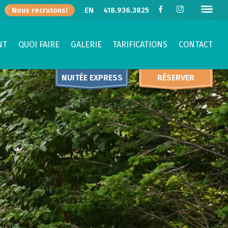
Nous recrutons!
EN
418.936.3825
NT
QUOI FAIRE
GALERIE
TARIFICATIONS
CONTACT
NUITÉE EXPRESS
RÉSERVER