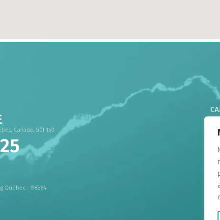
CA
E
CA
ébec, Canada, G0J 1S0
CA
825
CA
CA
CA
DO
 Québec : 198564
CA
CA
CA