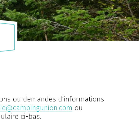
Chaudière
Appalaches
Gas
CAMPING PARC DE LA
DO
NG
CHAUDIÈRE
ANNIE
ions ou demandes d’informations
nie@campingunion.com
ou
ulaire ci-bas.