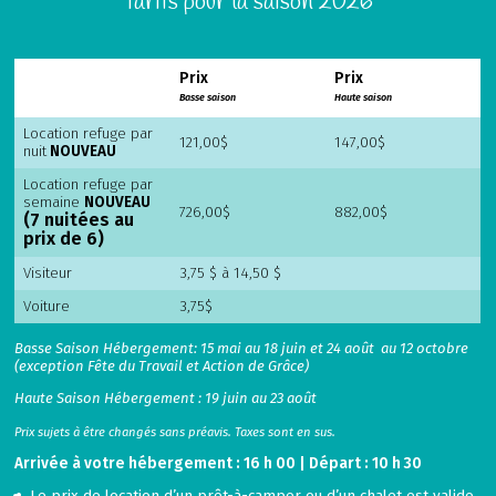
Tarifs pour la saison 2026
Prix
Prix
Basse saison
Haute saison
Location refuge par
121,00$
147,00$
nuit
NOUVEAU
Location refuge par
semaine
NOUVEAU
726,00$
882,00$
(7 nuitées au
prix de 6)
Visiteur
3,75 $ à 14,50 $
Voiture
3,75$
Basse Saison Hébergement: 15 mai au 18 juin et 24 août au 12 octobre
(exception Fête du Travail et Action de Grâce)
Haute Saison Hébergement : 19 juin au 23 août
Prix sujets à être changés sans préavis. Taxes sont en sus.
Arrivée à votre hébergement : 16 h 00 | Départ : 10 h 30
Le prix de location d’un prêt-à-camper ou d’un chalet est valide