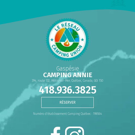
Gaspésie
CAMPING ANNIE
394, route 132, Métis-sur-Mer, Québec, Canada, G0J 1S0
418.936.3825
RÉSERVER
Numéro d'établissement Camping Québec : 198564