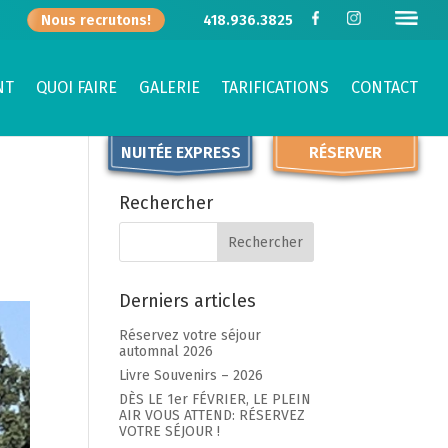
Nous recrutons!
418.936.3825
NT
QUOI FAIRE
GALERIE
TARIFICATIONS
CONTACT
NUITÉE EXPRESS
RÉSERVER
Rechercher
Derniers articles
Réservez votre séjour
automnal 2026
Livre Souvenirs – 2026
DÈS LE 1er FÉVRIER, LE PLEIN
AIR VOUS ATTEND: RÉSERVEZ
VOTRE SÉJOUR !