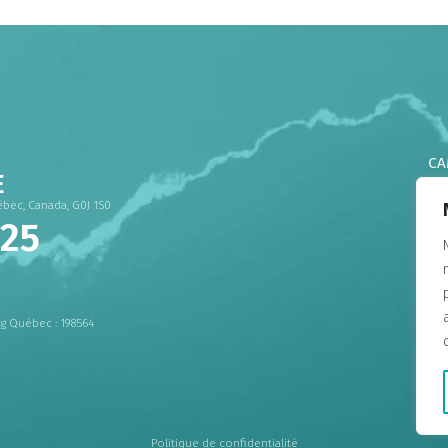
CA
E
CA
ébec, Canada, G0J 1S0
CA
825
CA
CA
CA
DO
 Québec : 198564
CA
CA
CA
Politique de confidentialité