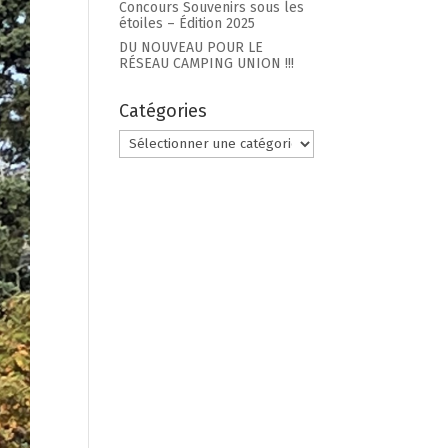
Concours Souvenirs sous les
étoiles – Édition 2025
DU NOUVEAU POUR LE
RÉSEAU CAMPING UNION !!!
Catégories
Chaudière
Catégories
Appalaches
Gas
CAMPING PARC DE LA
DO
NG
CHAUDIÈRE
ANNIE