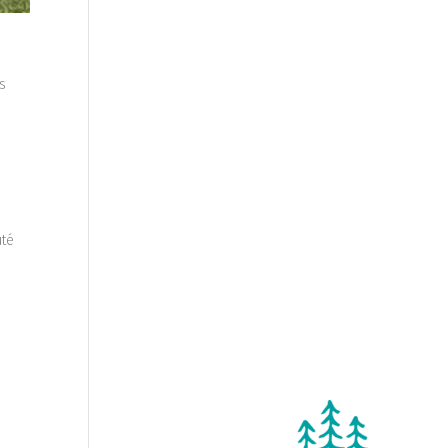
ns
uté