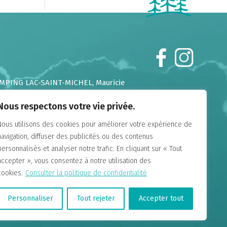
MPING LAC-SAINT-MICHEL
, Mauricie
MPING CHUTES-AUX-IROQUOIS
, Laurentides
Nous respectons votre vie privée.
MPING DE LA DEMI-LIEUE
, Chaudière Appalaches
MPING DU GOUFFRE
, Charlevoix
Nous utilisons des cookies pour améliorer votre expérience de
MPING FALAISE-SUR-MER
, Charlevoix
navigation, diffuser des publicités ou des contenus
MPING ANNIE
, Gaspésie
personnalisés et analyser notre trafic. En cliquant sur « Tout
MAINE ANNIE-SUR-MER
, Gaspésie
accepter », vous consentez à notre utilisation des
MPING LAC-DU-CERF
, Hautes-Laurentides
cookies.
Consulter la politique de confidentialité
MPING UNION BASKATONG
, Outaouais
MPING PARC DE LA CHAUDIÈRE
, Chaudière Appalaches
Personnaliser
Tout rejeter
Accepter tout