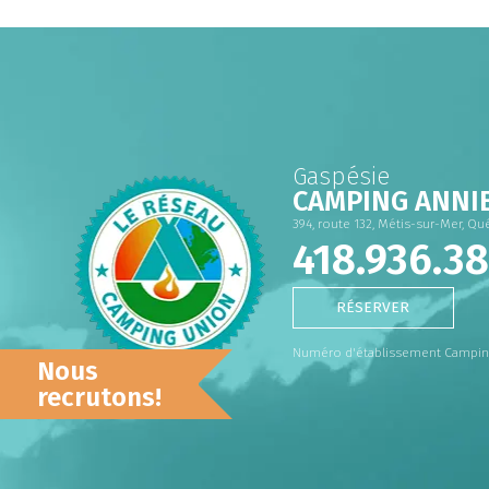
Gaspésie
CAMPING ANNI
394, route 132, Métis-sur-Mer, Qu
418.936.3
RÉSERVER
Numéro d'établissement Camping
Nous
recrutons!