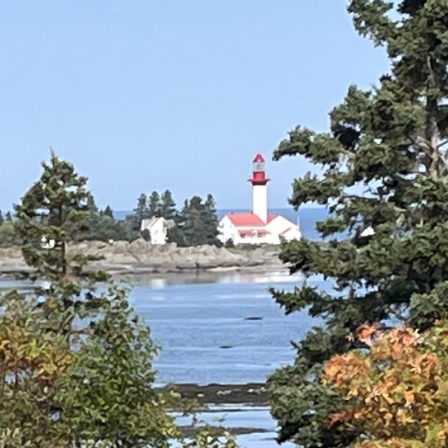
Hautes-
Outaouais
Laurentides
CAMPING UNION BASKATO
CAMPING LAC‑DU‑CERF
/POURVOIRIE RAINVILLE