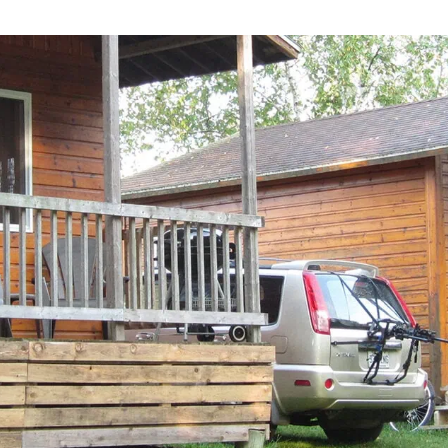
Hautes-
Outaouais
Laurentides
CAMPING UNION BASKATO
CAMPING LAC‑DU‑CERF
/POURVOIRIE RAINVILLE