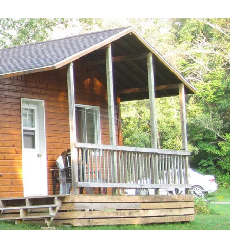
Chaudière
Appalaches
Gas
CAMPING PARC DE LA
DO
NG
CHAUDIÈRE
ANNIE