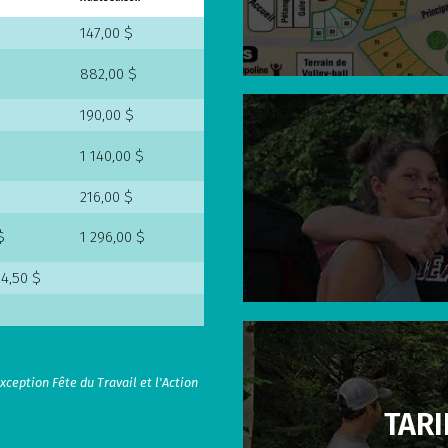
147,00 $
882,00 $
190,00 $
1 140,00 $
216,00 $
$
1 296,00 $
14,50 $
xception Fête du Travail et l'Action
TARI