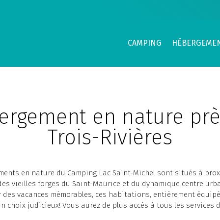
CAMPING
HÉBERGEME
ergement en nature prè
Trois-Rivières
ents en nature du Camping Lac Saint-Michel sont situés à prox
des vieilles forges du Saint-Maurice et du dynamique centre urba
r des vacances mémorables, ces habitations, entièrement équip
un choix judicieux! Vous aurez de plus accès à tous les services 