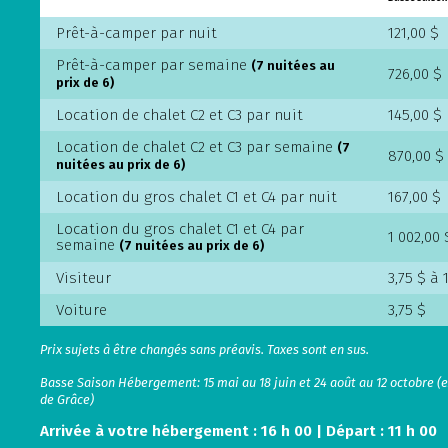
Prêt-à-camper par nuit
121,00 $
Prêt-à-camper par semaine
(7 nuitées au
726,00 $
prix de 6)
Location de chalet C2 et C3 par nuit
145,00 $
Location de chalet C2 et C3 par semaine
(7
870,00 $
nuitées au prix de 6)
Location du gros chalet C1 et C4 par nuit
167,00 $
Location du gros chalet C1 et C4 par
1 002,00 
semaine
(7 nuitées au prix de 6)
Visiteur
3,75 $ à 
Voiture
3,75 $
Prix sujets à être changés sans préavis. Taxes sont en sus.
Basse Saison Hébergement: 15 mai au 18 juin et 24 août au 12 octobre (e
de Grâce)
Arrivée à votre hébergement : 16 h 00 | Départ : 11 h 00