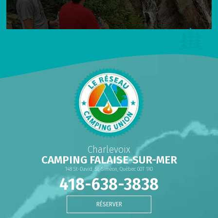
Charlevoix
CAMPING FALAISE-SUR-MER
148 St-David, St-Siméon, Québec G0T 1X0
418-638-3838
RÉSERVER