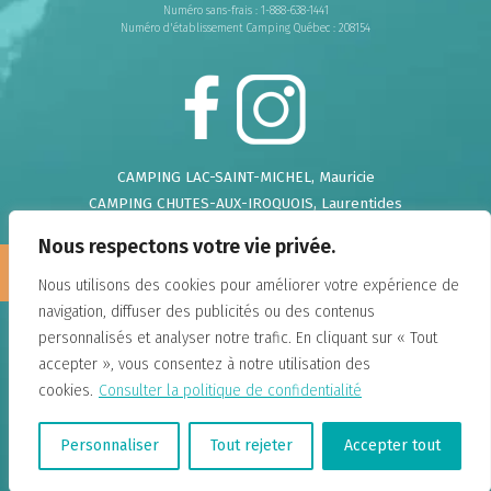
Numéro sans-frais : 1-888-638-1441
Numéro d'établissement Camping Québec : 208154
CAMPING LAC-SAINT-MICHEL
, Mauricie
CAMPING CHUTES-AUX-IROQUOIS
, Laurentides
CAMPING DE LA DEMI-LIEUE
, Chaudière Appalaches
Nous respectons votre vie privée.
CAMPING DU GOUFFRE
, Charlevoix
Nous
recrutons!
CAMPING FALAISE-SUR-MER
, Charlevoix
Nous utilisons des cookies pour améliorer votre expérience de
CAMPING ANNIE
, Gaspésie
navigation, diffuser des publicités ou des contenus
DOMAINE ANNIE-SUR-MER
, Gaspésie
personnalisés et analyser notre trafic. En cliquant sur « Tout
CAMPING LAC-DU-CERF
, Hautes-Laurentides
accepter », vous consentez à notre utilisation des
CAMPING UNION BASKATONG
, Outaouais
cookies.
Consulter la politique de confidentialité
CAMPING PARC DE LA CHAUDIÈRE
, Chaudière
Appalaches
Personnaliser
Tout rejeter
Accepter tout
Politique de confidentialité
Tous les droits réservés à Camping Union © 2026 |
Agence créative Constella