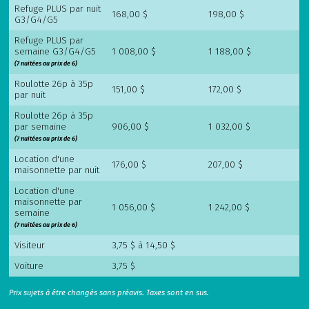
Refuge PLUS par nuit
168,00 $
198,00 $
G3/G4/G5
Refuge PLUS par
semaine G3/G4/G5
1 008,00 $
1 188,00 $
(7 nuitées au prix de 6)
Roulotte 26p à 35p
151,00 $
172,00 $
par nuit
Roulotte 26p à 35p
par semaine
906,00 $
1 032,00 $
(7 nuitées au prix de 6)
Location d'une
176,00 $
207,00 $
maisonnette par nuit
Location d'une
maisonnette par
1 056,00 $
1 242,00 $
semaine
(7 nuitées au prix de 6)
Visiteur
3,75 $ à 14,50 $
Voiture
3,75 $
Prix sujets à être changés sans préavis. Taxes sont en sus.