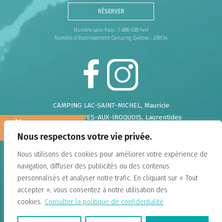
RÉSERVER
Numéro sans-frais : 1-888-638-1441
Numéro d'établissement Camping Québec : 208154
CAMPING LAC-SAINT-MICHEL
, Mauricie
CAMPING CHUTES-AUX-IROQUOIS
, Laurentides
Nous
CAMPING DE LA DEMI-LIEUE
, Chaudière Appalaches
recrutons!
Nous respectons votre vie privée.
CAMPING DU GOUFFRE
, Charlevoix
CAMPING FALAISE-SUR-MER
, Charlevoix
Nous utilisons des cookies pour améliorer votre expérience de
CAMPING ANNIE
, Gaspésie
navigation, diffuser des publicités ou des contenus
DOMAINE ANNIE-SUR-MER
, Gaspésie
personnalisés et analyser notre trafic. En cliquant sur « Tout
CAMPING LAC-DU-CERF
, Hautes-Laurentides
accepter », vous consentez à notre utilisation des
CAMPING UNION BASKATONG
, Outaouais
cookies.
Consulter la politique de confidentialité
CAMPING PARC DE LA CHAUDIÈRE
, Chaudière
Appalaches