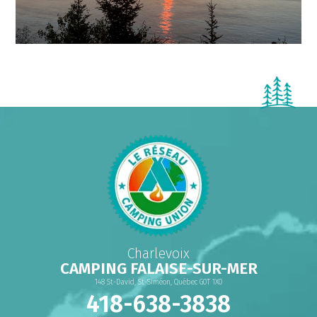
Charlevoix
CAMPING FALAISE-SUR-MER
148 St-David, St-Siméon, Québec G0T 1X0
418-638-3838