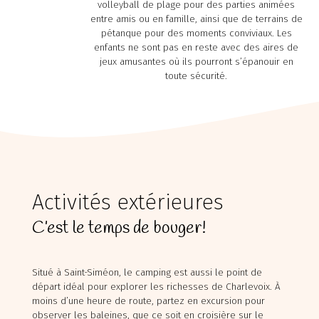
volleyball de plage pour des parties animées
entre amis ou en famille, ainsi que de terrains de
pétanque pour des moments conviviaux. Les
enfants ne sont pas en reste avec des aires de
jeux amusantes où ils pourront s’épanouir en
toute sécurité.
Chaudière Appalaches
Outaouais
CAMPING PARC DE LA
CAMPING UNION BASKATONG
Activités extérieures
CHAUDIÈRE
/POURVOIRIE RAINVILLE
C’est le temps de bouger!
Situé à Saint-Siméon, le camping est aussi le point de
départ idéal pour explorer les richesses de Charlevoix. À
moins d’une heure de route, partez en excursion pour
observer les baleines, que ce soit en croisière sur le