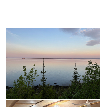
Chaudière Appalaches
Outaouais
CAMPING PARC DE LA
CAMPING UNION BASKATONG
CHAUDIÈRE
/POURVOIRIE RAINVILLE