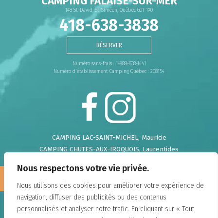
CAMPING FALAISE-SUR-MER
148 St-David, St-Siméon, Québec G0T 1X0
418-638-3838
RÉSERVER
Numéro sans-frais : 1-888-638-1441
Numéro d'établissement Camping Québec : 208154
CAMPING LAC-SAINT-MICHEL
, Mauricie
CAMPING CHUTES-AUX-IROQUOIS
, Laurentides
CAMPING DE LA DEMI-LIEUE
, Chaudière Appalaches
Nous respectons votre vie privée.
Nous
CAMPING DU GOUFFRE
, Charlevoix
recrutons!
CAMPING FALAISE-SUR-MER
, Charlevoix
Nous utilisons des cookies pour améliorer votre expérience de
CAMPING ANNIE
, Gaspésie
navigation, diffuser des publicités ou des contenus
DOMAINE ANNIE-SUR-MER
, Gaspésie
personnalisés et analyser notre trafic. En cliquant sur « Tout