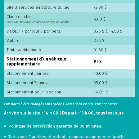
Site 3 services en bordure du lac
72,89 $
Chien ou chat
4,00 $
Chiens de mauvaise réputation ne sont pas admis.
Visiteur / par jour / par pers.
3,75 $ à 14,50 $
Voiture
3,75 $
Tente additionnelle
31,50 $
Stationnement d’un véhicule
Prix
supplémentaire
Stationnement journée
10,00 $
Stationnement 7 jours
55,00 $
Stationnement pour la saison
143,51 $
Prix sujets à être changés sans préavis. Taxes sont en sus. Prix par nuitée.
Arrivée sur le site : 14 h 00 | Départ : 13 h 00, tous les jours
Politique de satisfaction garantie de 30 minutes.
Tarif pour 2 adultes et enfants mineurs d’une même famille.