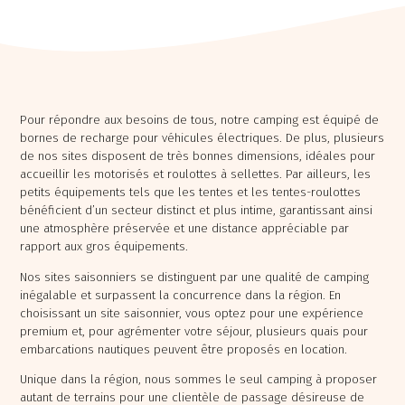
Pour répondre aux besoins de tous, notre camping est équipé de
bornes de recharge pour véhicules électriques. De plus, plusieurs
de nos sites disposent de très bonnes dimensions, idéales pour
accueillir les motorisés et roulottes à sellettes. Par ailleurs, les
petits équipements tels que les tentes et les tentes-roulottes
bénéficient d’un secteur distinct et plus intime, garantissant ainsi
une atmosphère préservée et une distance appréciable par
rapport aux gros équipements.
Chaudière Appalaches
Outaouais
Nos sites saisonniers se distinguent par une qualité de camping
CAMPING PARC DE LA
CAMPING UNION BASKATONG
inégalable et surpassent la concurrence dans la région. En
CHAUDIÈRE
/POURVOIRIE RAINVILLE
choisissant un site saisonnier, vous optez pour une expérience
premium et, pour agrémenter votre séjour, plusieurs quais pour
embarcations nautiques peuvent être proposés en location.
Unique dans la région, nous sommes le seul camping à proposer
autant de terrains pour une clientèle de passage désireuse de