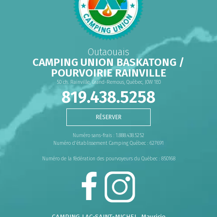
Outaouais
CAMPING UNION BASKATONG /
POURVOIRIE RAINVILLE
50 ch. Rainville, Grand-Remous, Québec, J0W 1E0
819.438.5258
RÉSERVER
Numéro sans-frais : 1.888.438.5252
Numéro d'établissement Camping Québec : 627691
Numéro de la fédération des pourvoyeurs du Québec : 850168
CAMPING LAC-SAINT-MICHEL
, Mauricie