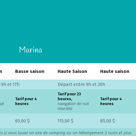
Marina
n
Basse saison
Haute Saison
Haute saison
 9h et 17h
Départ entre 9h et 20h
Tarif pour 23
Tarif pour 4
heures,
Tarif pour 4
uit
heures
navigation de nuit
heures
interdite
65,00 $
115,00 $
85,00 $
es si vous louez un site de camping ou un hébergement 3 nuits et plus