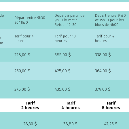
 de
Départ à partir de
Départ entre 9h30
Départ entre 9h30
9h30 le matin.
et 15h30 pour les
et 11h30
Retour 19h30.
blocs de 4h00
Tarif pour 4
Tarif pour 10
Tarif pour 4
7
heures
heures
heures
um
228,00 $
385,00 $
338,00 $
250,00 $
425,00 $
364,00 $
275,00 $
435,00 $
379,00 $
Tarif
Tarif
Tarif
2 heures
4 heures
8 heures
28,30 $
38,80 $
47,25 $