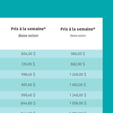
Prix à la semaine*
Prix à la semaine*
Basse saison
Haute saison
804,00 $
966,00 $
726,00 $
882,00 $
998,40 $
1 248,00 $
801,60 $
1 002,00 $
998,40 $
1 248,00 $
844,80 $
1 056,00 $