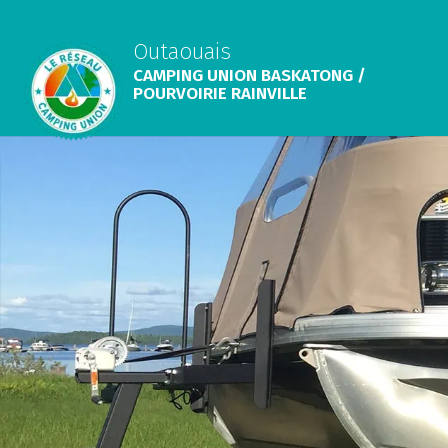
Outaouais
CAMPING UNION BASKATONG /
POURVOIRIE RAINVILLE