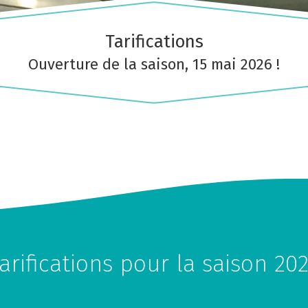
Tarifications
Ouverture de la saison, 15 mai 2026 !
Hautes-
Outaouais
Laurentides
CAMPING UNION BASKATO
CAMPING LAC‑DU‑CERF
/POURVOIRIE RAINVILLE
arifications pour la saison 20