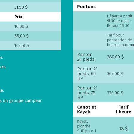
Pontons
31,50 $
Départ à partir
Prix
9h30 le matin.
Retour 16h30.
10,00 $
Tarif pour
55,00 $
possession de 
heures maxim
143,51 $
Ponton
280,00 $
ée.
24 pieds,
urs
Ponton 21
pieds, 60
307,00 $
HP
Ponton 21
e.
pieds, 75
326,00 $
HP
ans un groupe campeur
Canot et
Tarif
Kayak
1 heure
Kayak,
planche
18 $
SUP pour 1