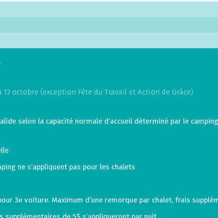
.
12 octobre (exception Fête du Travail et Action de Grâce)
valide selon la capacité normale d’accueil déterminé par le campin
lle
mping ne s’appliquent pas pour les chalets
 pour 3e voiture. Maximum d’une remorque par chalet, frais supp
is supplémentaires de 5$ s’appliqueront par nuit.