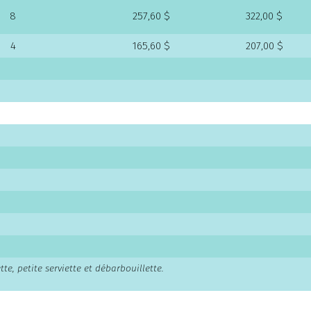
8
257,60 $
322,00 $
4
165,60 $
207,00 $
e, petite serviette et débarbouillette.