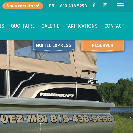
Nous recrutons!
EN
819.438.5258
NS
QUOI FAIRE
GALERIE
TARIFICATIONS
CONTACT
NUITÉE EXPRESS
RÉSERVER