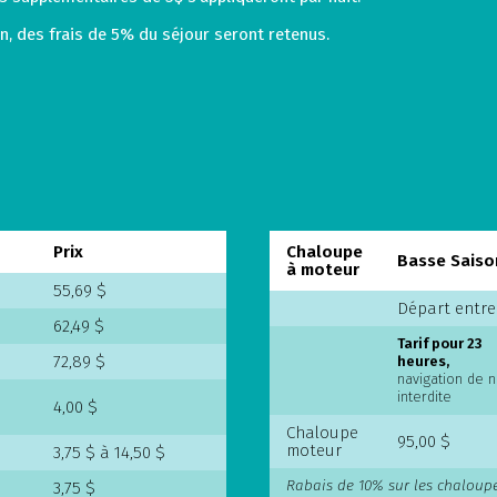
on, des frais de 5% du séjour seront retenus.
Prix
Chaloupe
Basse Saiso
à moteur
55,69 $
Départ entre
62,49 $
Tarif pour 23
72,89 $
heures,
navigation de n
interdite
4,00 $
Chaloupe
95,00 $
moteur
3,75 $ à 14,50 $
Rabais de 10% sur les chaloup
3,75 $