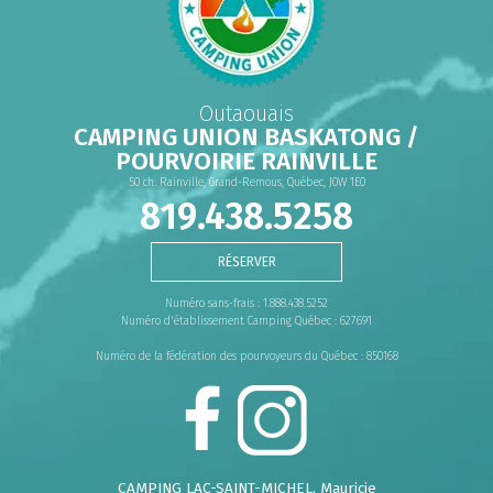
Outaouais
CAMPING UNION BASKATONG /
POURVOIRIE RAINVILLE
50 ch. Rainville, Grand-Remous, Québec, J0W 1E0
819.438.5258
RÉSERVER
Numéro sans-frais : 1.888.438.5252
Numéro d'établissement Camping Québec : 627691
Numéro de la fédération des pourvoyeurs du Québec : 850168
CAMPING LAC-SAINT-MICHEL
, Mauricie