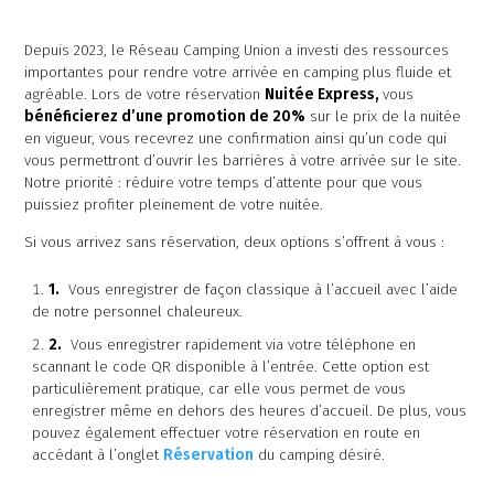
Depuis 2023, le Réseau Camping Union a investi des ressources
importantes pour rendre votre arrivée en camping plus fluide et
agréable. Lors de votre réservation
Nuitée Express,
vous
bénéficierez d’une promotion de 20%
sur le prix de la nuitée
en vigueur, vous recevrez une confirmation ainsi qu’un code qui
vous permettront d’ouvrir les barrières à votre arrivée sur le site.
Notre priorité : réduire votre temps d’attente pour que vous
puissiez profiter pleinement de votre nuitée.
Si vous arrivez sans réservation, deux options s’offrent à vous :
Vous enregistrer de façon classique à l’accueil avec l’aide
de notre personnel chaleureux.
Chaudière Appalaches
Outaouais
Vous enregistrer rapidement via votre téléphone en
CAMPING PARC DE LA
CAMPING UNION BASKATONG
scannant le code QR disponible à l’entrée. Cette option est
CHAUDIÈRE
/POURVOIRIE RAINVILLE
particulièrement pratique, car elle vous permet de vous
enregistrer même en dehors des heures d’accueil. De plus, vous
pouvez également effectuer votre réservation en route en
accédant à l’onglet
Réservation
du camping désiré.