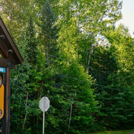
Hautes-
Outaouais
Laurentides
CAMPING UNION BASKATO
CAMPING LAC‑DU‑CERF
/POURVOIRIE RAINVILLE