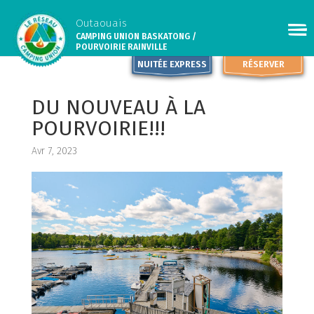
Outaouais
CAMPING UNION BASKATONG /
POURVOIRIE RAINVILLE
NUITÉE EXPRESS
RÉSERVER
DU NOUVEAU À LA
POURVOIRIE!!!
Avr 7, 2023