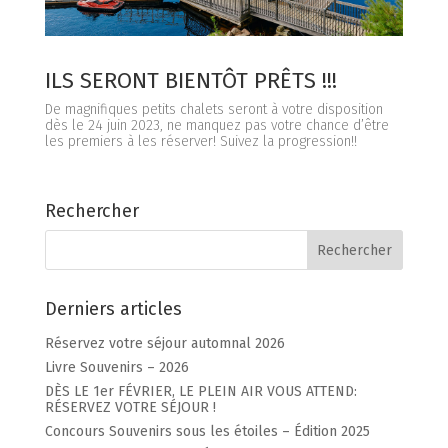
ILS SERONT BIENTÔT PRÊTS !!!
De magnifiques petits chalets seront à votre disposition
dès le 24 juin 2023, ne manquez pas votre chance d’être
les premiers à les réserver! Suivez la progression!!
Rechercher
Chaudière Appalaches
Outaouais
Derniers articles
CAMPING PARC DE LA
CAMPING UNION BASKATONG
CHAUDIÈRE
/POURVOIRIE RAINVILLE
Réservez votre séjour automnal 2026
Livre Souvenirs – 2026
DÈS LE 1er FÉVRIER, LE PLEIN AIR VOUS ATTEND:
RÉSERVEZ VOTRE SÉJOUR !
Concours Souvenirs sous les étoiles – Édition 2025